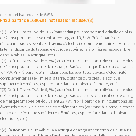
d’impôt et tva réduite de 5.5%
Prix à partir de 1600€ht installation incluse.*(3)
*(1) Coût HT sans TVA de 10% (taux réduit pour maison individuelle de plus
de 2 ans) pour une prise renforcée Legrand 3,7kW. Prix “à partir de”
n’incluant pas les éventuels travaux d’électricité complémentaires (ex : mise à
la terre, distance du tableau eléctrique supérieure à 5 mètres, espace libre
dans le tableau eléctrique, etc.)
*(2) Coût HT sans TVA de 5,5% (taux réduit pour maison individuelle de plus
de 2 ans) pour une borne de recharge Basique marque Daze ou équivalent
7,4 kW. Prix “à partir de” n’incluant pas les éventuels travaux d’électricité
complémentaires (ex : mise à la terre, distance du tableau eléctrique
supérieure à 5 mètres, espace libre dans le tableau eléctrique, etc.)
*(3) Coût HT sans TVA de 5,5% (taux réduit pour maison individuelle de plus
de 2 ans) pour une borne de recharge Basique sans optimisation de charge
de marque Smapee ou équivalent 22 kW. Prix “à partir de” n’incluant pas les
éventuels travaux d’électricité complémentaires (ex : mise à la terre, distance
du tableau eléctrique supérieure à 5 mètres, espace libre dans le tableau
eléctrique, etc.)
*(4) L’autonomie d'un véhicule électrique change en fonction de plusieurs
paramètres. Les conditions climatiques, le style de conduite, le nombre de