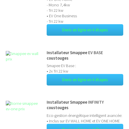
- Mono 7,4kw
- Tri 22 kw
• EV One Business
- Tri 22 kw
Devis en ligne en 4 étapes
Installateur Smappee
EV BASE
coustouges
Smapee EV Base :
• 2x Tri 22 kw
Devis en ligne en 4 étapes
Installateur Smappee
INFINITY
coustouges
Eco-gestion énergétique intelligent avancée:
• Inclus sur EV WALL HOME et EV ONE HOME