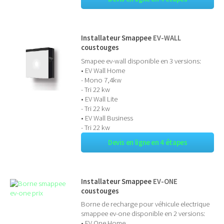
Installateur Smappee
EV-WALL
coustouges
Smapee ev-wall disponible en 3 versions:
• EV Wall Home
- Mono 7,4kw
- Tri 22 kw
• EV Wall Lite
- Tri 22 kw
• EV Wall Business
- Tri 22 kw
Devis en ligne en 4 étapes
Installateur Smappee
EV-ONE
coustouges
Borne de recharge pour véhicule electrique
smappee ev-one disponible en 2 versions:
• EV One Home