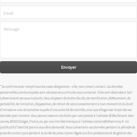
*Je confirme avoir rempli tous les cases obligatoires - ville, nom, email, contact. Les données
personnelles communiquées sont nécessaires aux fins de vous contacter. Elles sont destinées à Sarl
Lofiservices et ses sous-traitants. Vous disposez de droits d’accès, de rectification, d’effacement, de
portabilité, de limitation, d’opposition, de retrait de votre consentement à tout moment et du droit
d’introduire une réclamation auprès d’une autorité de contrôle, ainsi que d’organiser le sort de vos
données post-mortem. Vous pouvez exercer ces droits par voie postale à l'adresse 26 Boullevard Jean
Jaures, 66310 Estagel, France, ou par courrier électronique à l'adresse contact@lofiservices.fr. Un
justificatif d'identité pourra vous être demandé. Nous conservons vos données pendant la période de
prise de contact puis pendant la durée de prescription légale aux fins probatoires et de gestion des