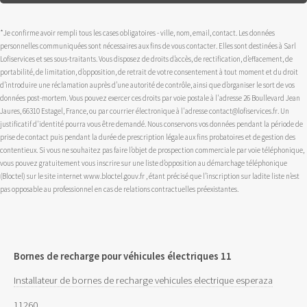
*Je confirme avoir rempli tous les cases obligatoires - ville, nom, email, contact. Les données
personnelles communiquées sont nécessaires aux fins de vous contacter. Elles sont destinées à Sarl
Lofiservices et ses sous-traitants. Vous disposez de droits d’accès, de rectification, d’effacement, de
portabilité, de limitation, d’opposition, de retrait de votre consentement à tout moment et du droit
d’introduire une réclamation auprès d’une autorité de contrôle, ainsi que d’organiser le sort de vos
données post-mortem. Vous pouvez exercer ces droits par voie postale à l'adresse 26 Boullevard Jean
Jaures, 66310 Estagel, France, ou par courrier électronique à l'adresse contact@lofiservices.fr. Un
justificatif d'identité pourra vous être demandé. Nous conservons vos données pendant la période de
prise de contact puis pendant la durée de prescription légale aux fins probatoires et de gestion des
contentieux. Si vous ne souhaitez pas faire l’objet de prospection commerciale par voie téléphonique,
vous pouvez gratuitement vous inscrire sur une liste d’opposition au démarchage téléphonique
(Bloctel) sur le site internet www.bloctel.gouv.fr , étant précisé que l’inscription sur ladite liste n’est
pas opposable au professionnel en cas de relations contractuelles préexistantes.
Bornes de recharge pour véhicules électriques 11
Installateur de bornes de recharge vehicules electrique esperaza
11260