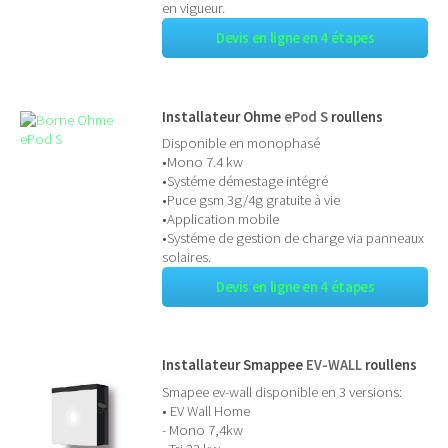
en vigueur.
Devis en ligne en 4 étapes
Installateur Ohme
ePod S
roullens
Disponible en monophasé
•Mono 7.4 kw
•Systéme démestage intégré
•Puce gsm 3g/4g gratuite à vie
•Application mobile
•Systéme de gestion de charge via panneaux
solaires.
Devis en ligne en 4 étapes
Installateur Smappee
EV-WALL
roullens
Smapee ev-wall disponible en 3 versions:
• EV Wall Home
- Mono 7,4kw