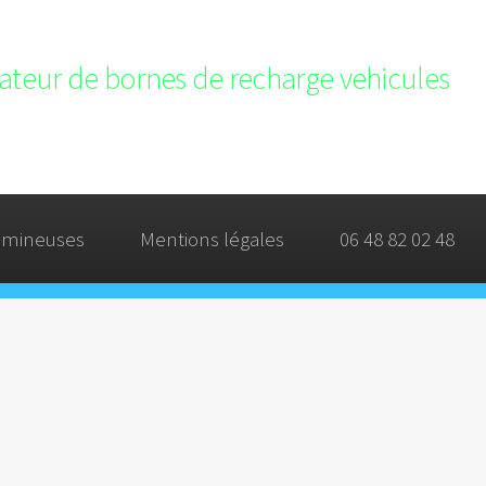
llateur de bornes de recharge vehicules
umineuses
Mentions légales
06 48 82 02 48