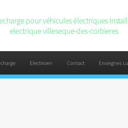
recharge pour véhicules électriques Insta
electrique villeseque-des-corbieres
echarge
Electricien
Contact
Enseignes L