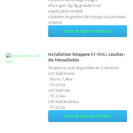
•Puce gsm 3g/4g gratuite à vie
•Application mobile
•Systéme de gestion de charge via panneaux
solaires.
Devis en ligne en 4 étapes
Installateur Smappee
EV-WALL
caudies-
de-fenouilledes
Smapee ev-wall disponible en 3 versions:
• EV Wall Home
- Mono 7,4kw
- Tri 22 kw
• EV Wall Lite
- Tri 22 kw
• EV Wall Business
- Tri 22 kw
Devis en ligne en 4 étapes