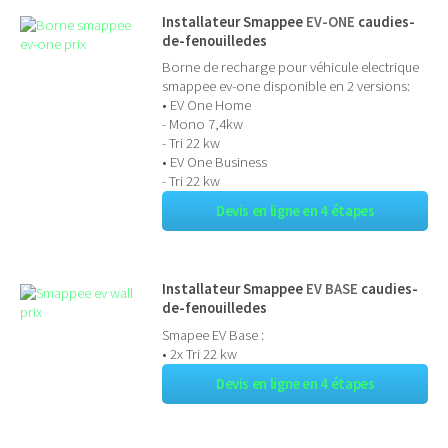
Installateur Smappee
EV-ONE
caudies-
de-fenouilledes
Borne de recharge pour véhicule electrique
smappee ev-one disponible en 2 versions:
• EV One Home
- Mono 7,4kw
- Tri 22 kw
• EV One Business
- Tri 22 kw
Devis en ligne en 4 étapes
Installateur Smappee
EV BASE
caudies-
de-fenouilledes
Smapee EV Base :
• 2x Tri 22 kw
Devis en ligne en 4 étapes