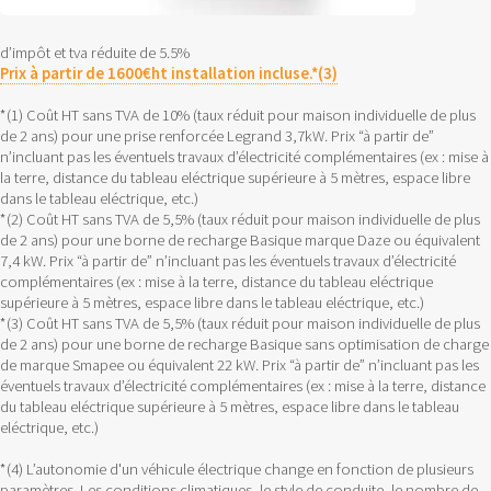
d’impôt et tva réduite de 5.5%
Prix à partir de 1600€ht installation incluse.*(3)
*(1) Coût HT sans TVA de 10% (taux réduit pour maison individuelle de plus
de 2 ans) pour une prise renforcée Legrand 3,7kW. Prix “à partir de”
n’incluant pas les éventuels travaux d’électricité complémentaires (ex : mise à
la terre, distance du tableau eléctrique supérieure à 5 mètres, espace libre
dans le tableau eléctrique, etc.)
*(2) Coût HT sans TVA de 5,5% (taux réduit pour maison individuelle de plus
de 2 ans) pour une borne de recharge Basique marque Daze ou équivalent
7,4 kW. Prix “à partir de” n’incluant pas les éventuels travaux d’électricité
complémentaires (ex : mise à la terre, distance du tableau eléctrique
supérieure à 5 mètres, espace libre dans le tableau eléctrique, etc.)
*(3) Coût HT sans TVA de 5,5% (taux réduit pour maison individuelle de plus
de 2 ans) pour une borne de recharge Basique sans optimisation de charge
de marque Smapee ou équivalent 22 kW. Prix “à partir de” n’incluant pas les
éventuels travaux d’électricité complémentaires (ex : mise à la terre, distance
du tableau eléctrique supérieure à 5 mètres, espace libre dans le tableau
eléctrique, etc.)
*(4) L’autonomie d'un véhicule électrique change en fonction de plusieurs
paramètres. Les conditions climatiques, le style de conduite, le nombre de