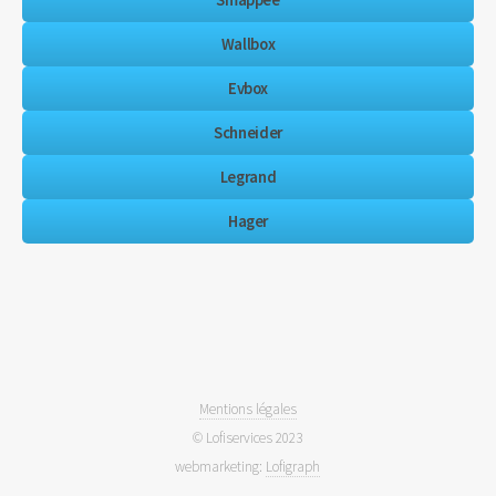
Smappee
Wallbox
Evbox
Schneider
Legrand
Hager
Mentions légales
© Lofiservices 2023
webmarketing:
Lofigraph