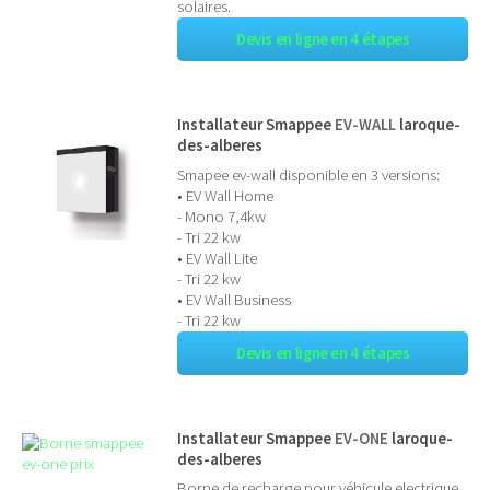
solaires.
Devis en ligne en 4 étapes
Installateur Smappee
EV-WALL
laroque-
des-alberes
Smapee ev-wall disponible en 3 versions:
• EV Wall Home
- Mono 7,4kw
- Tri 22 kw
• EV Wall Lite
- Tri 22 kw
• EV Wall Business
- Tri 22 kw
Devis en ligne en 4 étapes
Installateur Smappee
EV-ONE
laroque-
des-alberes
Borne de recharge pour véhicule electrique