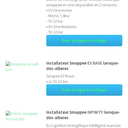
smappee ev-one disponible en 2 versions:
• EV One Home
- Mono 7,4kw
- Tri 22 kw
• EV One Business
- Tri 22 kw
Devis en ligne en 4 étapes
Installateur Smappee
EV BASE
laroque-
des-alberes
Smapee EV Base :
• 2x Tri 22 kw
Devis en ligne en 4 étapes
Installateur Smappee
INFINITY
laroque-
des-alberes
Eco-gestion énergétique intelligent avancée: