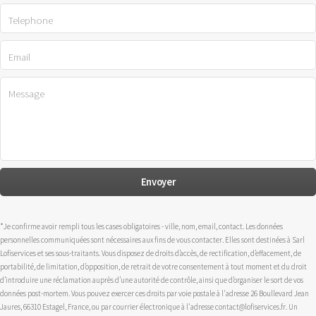
*Je confirme avoir rempli tous les cases obligatoires - ville, nom, email, contact. Les données
personnelles communiquées sont nécessaires aux fins de vous contacter. Elles sont destinées à Sarl
Lofiservices et ses sous-traitants. Vous disposez de droits d’accès, de rectification, d’effacement, de
portabilité, de limitation, d’opposition, de retrait de votre consentement à tout moment et du droit
d’introduire une réclamation auprès d’une autorité de contrôle, ainsi que d’organiser le sort de vos
données post-mortem. Vous pouvez exercer ces droits par voie postale à l'adresse 26 Boullevard Jean
Jaures, 66310 Estagel, France, ou par courrier électronique à l'adresse contact@lofiservices.fr. Un