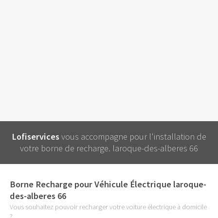
Lofiservices
vous accompagne pour l'installation de
votre borne de recharge. laroque-des-alberes 66
Borne Recharge pour Véhicule Électrique laroque-
des-alberes 66
Vous souhaitez pouvoir recharger votre voiture électrique à domicile
?