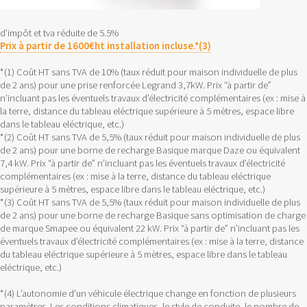
d’impôt et tva réduite de 5.5%
Prix à partir de 1600€ht installation incluse.*(3)
*(1) Coût HT sans TVA de 10% (taux réduit pour maison individuelle de plus
de 2 ans) pour une prise renforcée Legrand 3,7kW. Prix “à partir de”
n’incluant pas les éventuels travaux d’électricité complémentaires (ex : mise à
la terre, distance du tableau eléctrique supérieure à 5 mètres, espace libre
dans le tableau eléctrique, etc.)
*(2) Coût HT sans TVA de 5,5% (taux réduit pour maison individuelle de plus
de 2 ans) pour une borne de recharge Basique marque Daze ou équivalent
7,4 kW. Prix “à partir de” n’incluant pas les éventuels travaux d’électricité
complémentaires (ex : mise à la terre, distance du tableau eléctrique
supérieure à 5 mètres, espace libre dans le tableau eléctrique, etc.)
*(3) Coût HT sans TVA de 5,5% (taux réduit pour maison individuelle de plus
de 2 ans) pour une borne de recharge Basique sans optimisation de charge
de marque Smapee ou équivalent 22 kW. Prix “à partir de” n’incluant pas les
éventuels travaux d’électricité complémentaires (ex : mise à la terre, distance
du tableau eléctrique supérieure à 5 mètres, espace libre dans le tableau
eléctrique, etc.)
*(4) L’autonomie d'un véhicule électrique change en fonction de plusieurs
paramètres. Les conditions climatiques, le style de conduite, le nombre de