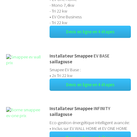
- Mono 7,4kw
- Tri 22 kw
• EV One Business
- Tri 22 kw
Devis en ligne en 4 étapes
Installateur Smappee
EV BASE
saillagouse
Smapee EV Base :
• 2x Tri 22 kw
Devis en ligne en 4 étapes
Installateur Smappee
INFINITY
saillagouse
Eco-gestion énergétique intelligent avancée:
• Inclus sur EV WALL HOME et EV ONE HOME