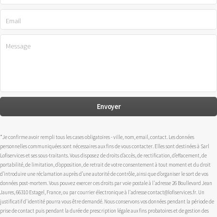
*Je confirme avoir rempli tous les cases obligatoires - ville, nom, email, contact. Les données
personnelles communiquées sont nécessaires aux fins de vous contacter. Elles sont destinées à Sarl
Lofiservices et ses sous-traitants. Vous disposez de droits d’accès, de rectification, d’effacement, de
portabilité, de limitation, d’opposition, de retrait de votre consentement à tout moment et du droit
d’introduire une réclamation auprès d’une autorité de contrôle, ainsi que d’organiser le sort de vos
données post-mortem. Vous pouvez exercer ces droits par voie postale à l'adresse 26 Boullevard Jean
Jaures, 66310 Estagel, France, ou par courrier électronique à l'adresse contact@lofiservices.fr. Un
justificatif d'identité pourra vous être demandé. Nous conservons vos données pendant la période de
prise de contact puis pendant la durée de prescription légale aux fins probatoires et de gestion des