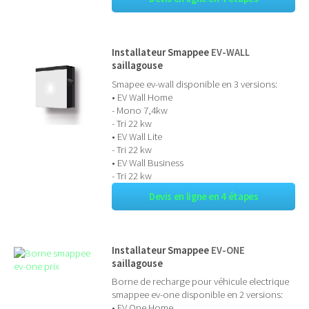
Installateur Smappee
EV-WALL
saillagouse
Smapee ev-wall disponible en 3 versions:
• EV Wall Home
- Mono 7,4kw
- Tri 22 kw
• EV Wall Lite
- Tri 22 kw
• EV Wall Business
- Tri 22 kw
Devis en ligne en 4 étapes
Installateur Smappee
EV-ONE
saillagouse
Borne de recharge pour véhicule electrique
smappee ev-one disponible en 2 versions:
• EV One Home