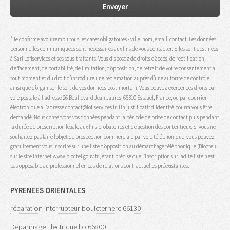
*Je confirme avoir rempli tous les cases obligatoires - ville, nom, email, contact. Les données
personnelles communiquées sont nécessaires aux fins de vous contacter. Elles sont destinées
à Sarl Lofiservices et ses sous-traitants. Vous disposez de droits d’accès, de rectification,
d’effacement, de portabilité, de limitation, d’opposition, de retrait de votre consentement à
tout moment et du droit d’introduire une réclamation auprès d’une autorité de contrôle,
ainsi que d’organiser le sort de vos données post-mortem. Vous pouvez exercer ces droits par
voie postale à l'adresse 26 Boullevard Jean Jaures, 66310 Estagel, France, ou par courrier
électronique à l'adresse contact@lofiservices.fr. Un justificatif d'identité pourra vous être
demandé. Nous conservons vos données pendant la période de prise de contact puis pendant
la durée de prescription légale aux fins probatoires et de gestion des contentieux. Si vous ne
souhaitez pas faire l’objet de prospection commerciale par voie téléphonique, vous pouvez
gratuitement vous inscrire sur une liste d’opposition au démarchage téléphonique (Bloctel)
sur le site internet www.bloctel.gouv.fr , étant précisé que l’inscription sur ladite liste n’est
pas opposable au professionnel en cas de relations contractuelles préexistantes.
PYRENEES ORIENTALES
réparation interrupteur bouleternere 66130
Dépannage Electrique llo 66800