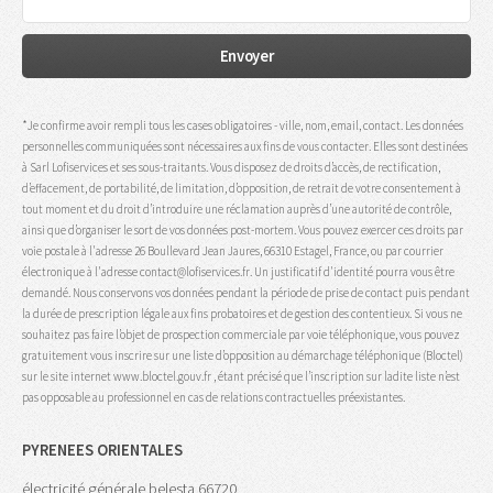
*Je confirme avoir rempli tous les cases obligatoires - ville, nom, email, contact. Les données
personnelles communiquées sont nécessaires aux fins de vous contacter. Elles sont destinées
à Sarl Lofiservices et ses sous-traitants. Vous disposez de droits d’accès, de rectification,
d’effacement, de portabilité, de limitation, d’opposition, de retrait de votre consentement à
tout moment et du droit d’introduire une réclamation auprès d’une autorité de contrôle,
ainsi que d’organiser le sort de vos données post-mortem. Vous pouvez exercer ces droits par
voie postale à l'adresse 26 Boullevard Jean Jaures, 66310 Estagel, France, ou par courrier
électronique à l'adresse contact@lofiservices.fr. Un justificatif d'identité pourra vous être
demandé. Nous conservons vos données pendant la période de prise de contact puis pendant
la durée de prescription légale aux fins probatoires et de gestion des contentieux. Si vous ne
souhaitez pas faire l’objet de prospection commerciale par voie téléphonique, vous pouvez
gratuitement vous inscrire sur une liste d’opposition au démarchage téléphonique (Bloctel)
sur le site internet www.bloctel.gouv.fr , étant précisé que l’inscription sur ladite liste n’est
pas opposable au professionnel en cas de relations contractuelles préexistantes.
PYRENEES ORIENTALES
électricité générale belesta 66720