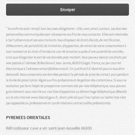
*Je confirme avoir rempli tous les cases obligatoires - ville, nom, email, contact. Les données
personnelles communiquées sont nécessaires aux fins de vous contacter. Elles sont destinées
à Sarl Lofiservices et ses sous-traitants. Vous disposez de droits d’accès, de rectification,
d’effacement, de portabilité, de limitation, d’opposition, de retrait de votre consentement à
tout moment et du droit d’introduire une réclamation auprès d’une autorité de contrôle,
ainsi que d’organiser le sort de vos données post-mortem. Vous pouvez exercer ces droits par
voie postale à l'adresse 26 Boullevard Jean Jaures, 66310 Estagel, France, ou par courrier
électronique à l'adresse contact@lofiservices.fr. Un justificatif d'identité pourra vous être
demandé. Nous conservons vos données pendant la période de prise de contact puis pendant
la durée de prescription légale aux fins probatoires et de gestion des contentieux. Si vous ne
souhaitez pas faire l’objet de prospection commerciale par voie téléphonique, vous pouvez
gratuitement vous inscrire sur une liste d’opposition au démarchage téléphonique (Bloctel)
sur le site internet www.bloctel.gouv.fr , étant précisé que l’inscription sur ladite liste n’est
pas opposable au professionnel en cas de relations contractuelles préexistantes.
PYRENEES ORIENTALES
Refroidisseur cave a vin saint-jean-lasseille 66300