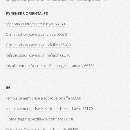
PYRENEES ORIENTALES
réparation interrupteur nyer 66360
Climatisation cave a vin claira 66530
Climatisation cave a vin saleilles 66280
Refroidisseur cave a vin nefiach 66170
Installateur de Bornes de Recharge caramany 66720
66
remplacement prise électrique ortaffa 66560
remplacement prise électrique st-feliu-d-avall 66170
Home staging pezilla-de-conflent 66730
Mesure de Terre électrique ste-marie 66470