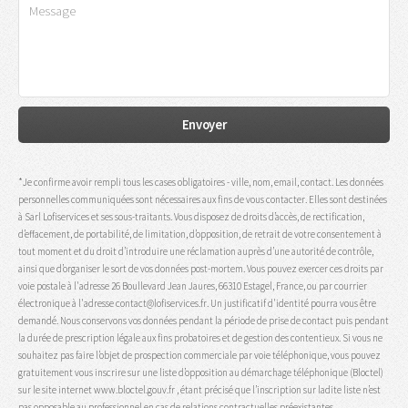
*Je confirme avoir rempli tous les cases obligatoires - ville, nom, email, contact. Les données
personnelles communiquées sont nécessaires aux fins de vous contacter. Elles sont destinées
à Sarl Lofiservices et ses sous-traitants. Vous disposez de droits d’accès, de rectification,
d’effacement, de portabilité, de limitation, d’opposition, de retrait de votre consentement à
tout moment et du droit d’introduire une réclamation auprès d’une autorité de contrôle,
ainsi que d’organiser le sort de vos données post-mortem. Vous pouvez exercer ces droits par
voie postale à l'adresse 26 Boullevard Jean Jaures, 66310 Estagel, France, ou par courrier
électronique à l'adresse contact@lofiservices.fr. Un justificatif d'identité pourra vous être
demandé. Nous conservons vos données pendant la période de prise de contact puis pendant
la durée de prescription légale aux fins probatoires et de gestion des contentieux. Si vous ne
souhaitez pas faire l’objet de prospection commerciale par voie téléphonique, vous pouvez
gratuitement vous inscrire sur une liste d’opposition au démarchage téléphonique (Bloctel)
sur le site internet www.bloctel.gouv.fr , étant précisé que l’inscription sur ladite liste n’est
pas opposable au professionnel en cas de relations contractuelles préexistantes.