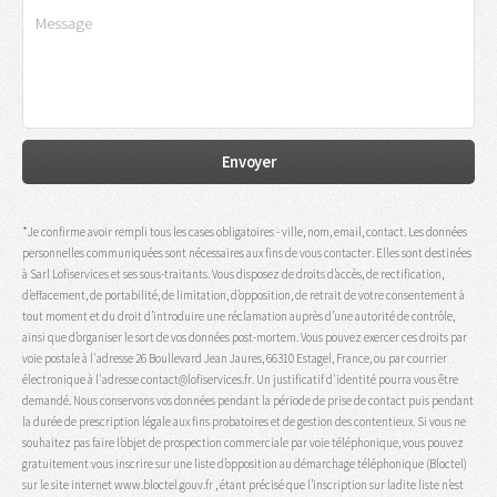
*Je confirme avoir rempli tous les cases obligatoires - ville, nom, email, contact. Les données
personnelles communiquées sont nécessaires aux fins de vous contacter. Elles sont destinées
à Sarl Lofiservices et ses sous-traitants. Vous disposez de droits d’accès, de rectification,
d’effacement, de portabilité, de limitation, d’opposition, de retrait de votre consentement à
tout moment et du droit d’introduire une réclamation auprès d’une autorité de contrôle,
ainsi que d’organiser le sort de vos données post-mortem. Vous pouvez exercer ces droits par
voie postale à l'adresse 26 Boullevard Jean Jaures, 66310 Estagel, France, ou par courrier
électronique à l'adresse contact@lofiservices.fr. Un justificatif d'identité pourra vous être
demandé. Nous conservons vos données pendant la période de prise de contact puis pendant
la durée de prescription légale aux fins probatoires et de gestion des contentieux. Si vous ne
souhaitez pas faire l’objet de prospection commerciale par voie téléphonique, vous pouvez
gratuitement vous inscrire sur une liste d’opposition au démarchage téléphonique (Bloctel)
sur le site internet www.bloctel.gouv.fr , étant précisé que l’inscription sur ladite liste n’est