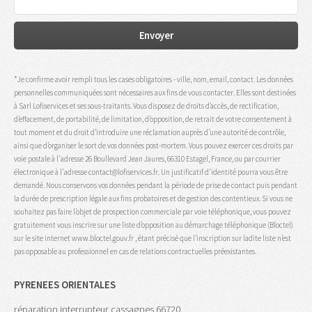
*Je confirme avoir rempli tous les cases obligatoires - ville, nom, email, contact. Les données
personnelles communiquées sont nécessaires aux fins de vous contacter. Elles sont destinées
à Sarl Lofiservices et ses sous-traitants. Vous disposez de droits d’accès, de rectification,
d’effacement, de portabilité, de limitation, d’opposition, de retrait de votre consentement à
tout moment et du droit d’introduire une réclamation auprès d’une autorité de contrôle,
ainsi que d’organiser le sort de vos données post-mortem. Vous pouvez exercer ces droits par
voie postale à l'adresse 26 Boullevard Jean Jaures, 66310 Estagel, France, ou par courrier
électronique à l'adresse contact@lofiservices.fr. Un justificatif d'identité pourra vous être
demandé. Nous conservons vos données pendant la période de prise de contact puis pendant
la durée de prescription légale aux fins probatoires et de gestion des contentieux. Si vous ne
souhaitez pas faire l’objet de prospection commerciale par voie téléphonique, vous pouvez
gratuitement vous inscrire sur une liste d’opposition au démarchage téléphonique (Bloctel)
sur le site internet www.bloctel.gouv.fr , étant précisé que l’inscription sur ladite liste n’est
pas opposable au professionnel en cas de relations contractuelles préexistantes.
PYRENEES ORIENTALES
réparation interrupteur cassagnes 66720