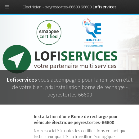
Electricien - peyrestortes-66600 66600
Lofiservices
Lofiservices
vous accompagne pour la remise en état
de votre bien. prix installation borne de recharge -
peyrestortes-66600
Installation d'une Borne de recharge pour
véhicule électrique peyrestortes-66600
Notre societé à toutes les certifications en tant que
installateur qualifié. La transition écologique