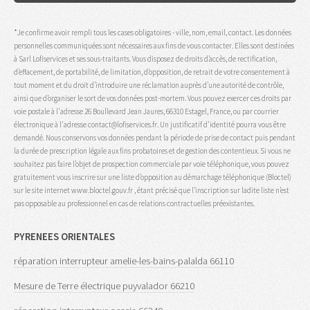
*Je confirme avoir rempli tous les cases obligatoires - ville, nom, email, contact. Les données
personnelles communiquées sont nécessaires aux fins de vous contacter. Elles sont destinées
à Sarl Lofiservices et ses sous-traitants. Vous disposez de droits d’accès, de rectification,
d’effacement, de portabilité, de limitation, d’opposition, de retrait de votre consentement à
tout moment et du droit d’introduire une réclamation auprès d’une autorité de contrôle,
ainsi que d’organiser le sort de vos données post-mortem. Vous pouvez exercer ces droits par
voie postale à l'adresse 26 Boullevard Jean Jaures, 66310 Estagel, France, ou par courrier
électronique à l'adresse contact@lofiservices.fr. Un justificatif d'identité pourra vous être
demandé. Nous conservons vos données pendant la période de prise de contact puis pendant
la durée de prescription légale aux fins probatoires et de gestion des contentieux. Si vous ne
souhaitez pas faire l’objet de prospection commerciale par voie téléphonique, vous pouvez
gratuitement vous inscrire sur une liste d’opposition au démarchage téléphonique (Bloctel)
sur le site internet www.bloctel.gouv.fr , étant précisé que l’inscription sur ladite liste n’est
pas opposable au professionnel en cas de relations contractuelles préexistantes.
PYRENEES ORIENTALES
réparation interrupteur amelie-les-bains-palalda 66110
Mesure de Terre électrique puyvalador 66210