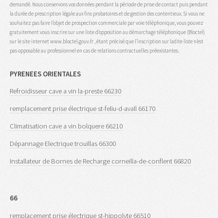
demandé. Nous conservons vos données pendant la période de prise de contact puis pendant
la durée de prescription légale aux fins probatoires et de gestion des contentieux. Si vous ne
souhaitez pas faire l’objet de prospection commerciale par voie téléphonique, vous pouvez
gratuitement vous inscrire sur une liste d’opposition au démarchage téléphonique (Bloctel)
sur le site internet www.bloctel.gouv.fr , étant précisé que l’inscription sur ladite liste n’est
pas opposable au professionnel en cas de relations contractuelles préexistantes.
PYRENEES ORIENTALES
Refroidisseur cave a vin la-preste 66230
remplacement prise électrique st-feliu-d-avall 66170
Climatisation cave a vin bolquere 66210
Dépannage Electrique trouillas 66300
Installateur de Bornes de Recharge corneilla-de-conflent 66820
66
remplacement prise électrique st-hippolyte 66510