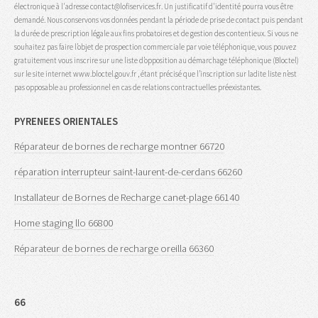
électronique à l'adresse contact@lofiservices.fr. Un justificatif d'identité pourra vous être
demandé. Nous conservons vos données pendant la période de prise de contact puis pendant
la durée de prescription légale aux fins probatoires et de gestion des contentieux. Si vous ne
souhaitez pas faire l’objet de prospection commerciale par voie téléphonique, vous pouvez
gratuitement vous inscrire sur une liste d’opposition au démarchage téléphonique (Bloctel)
sur le site internet www.bloctel.gouv.fr , étant précisé que l’inscription sur ladite liste n’est
pas opposable au professionnel en cas de relations contractuelles préexistantes.
PYRENEES ORIENTALES
Réparateur de bornes de recharge montner 66720
réparation interrupteur saint-laurent-de-cerdans 66260
Installateur de Bornes de Recharge canet-plage 66140
Home staging llo 66800
Réparateur de bornes de recharge oreilla 66360
66