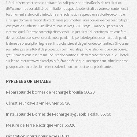
à Sarl Lofiservices et ses sous-traitants. Vous disposez de droits d’accès, de rectification,
d’effacement, de portabilité, de limitation, d’opposition, de retrait de votre consentement à
tout moment et du droit d’introduire une réclamation auprès d’une autorité de contrôle,
ainsi que d’organiser le sort de vos données post-mortem. Vous pouvez exercer ces droits par
voie postale à l'adresse 26 Boullevard Jean Jaures, 66310 Estagel, France, ou par courrier
électronique à l'adresse contact@lofiservices.fr. Un justificatif d'identité pourra vous être
demandé. Nous conservons vos données pendant la période de prise de contact puis pendant
la durée de prescription légale aux fins probatoires et de gestion des contentieux. Si vous ne
souhaitez pas faire l’objet de prospection commerciale par voie téléphonique, vous pouvez
gratuitement vous inscrire sur une liste d’opposition au démarchage téléphonique (Bloctel)
sur le site internet www.bloctel.gouv.fr , étant précisé que l’inscription sur ladite liste n’est
pas opposable au professionnel en cas de relations contractuelles préexistantes.
PYRENEES ORIENTALES
Réparateur de bornes de recharge brouilla 66620
Climatiseur cave a vin le-vivier 66730
Installateur de Bornes de Recharge ayguatebia-talau 66360
Mesure de Terre électrique vinca 66320
réparation interrupteur eyne 66800