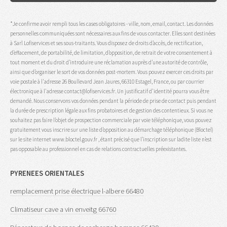
*Je confirme avoir rempli tous les cases obligatoires - ville, nom, email, contact. Les données
personnelles communiquées sont nécessaires aux fins de vous contacter. Elles sont destinées
à Sarl Lofiservices et ses sous-traitants. Vous disposez de droits d’accès, de rectification,
d’effacement, de portabilité, de limitation, d’opposition, de retrait de votre consentement à
tout moment et du droit d’introduire une réclamation auprès d’une autorité de contrôle,
ainsi que d’organiser le sort de vos données post-mortem. Vous pouvez exercer ces droits par
voie postale à l'adresse 26 Boullevard Jean Jaures, 66310 Estagel, France, ou par courrier
électronique à l'adresse contact@lofiservices.fr. Un justificatif d'identité pourra vous être
demandé. Nous conservons vos données pendant la période de prise de contact puis pendant
la durée de prescription légale aux fins probatoires et de gestion des contentieux. Si vous ne
souhaitez pas faire l’objet de prospection commerciale par voie téléphonique, vous pouvez
gratuitement vous inscrire sur une liste d’opposition au démarchage téléphonique (Bloctel)
sur le site internet www.bloctel.gouv.fr , étant précisé que l’inscription sur ladite liste n’est
pas opposable au professionnel en cas de relations contractuelles préexistantes.
PYRENEES ORIENTALES
remplacement prise électrique l-albere 66480
Climatiseur cave a vin enveitg 66760