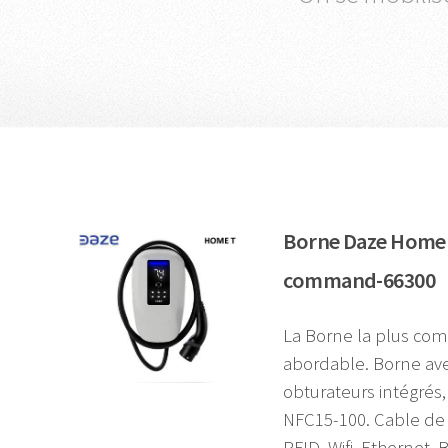
Borne Daze Home 
command-66300
La Borne la plus com
abordable. Borne ave
obturateurs intégré
NFC15-100. Cable de 
RFID, Wifi, Ethernet,