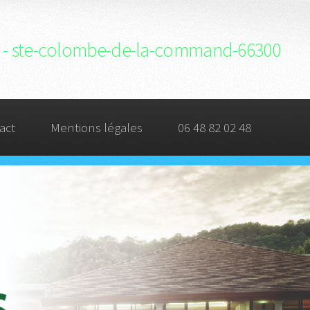
rge - ste-colombe-de-la-command-66300
act
Mentions légales
06 48 82 02 48