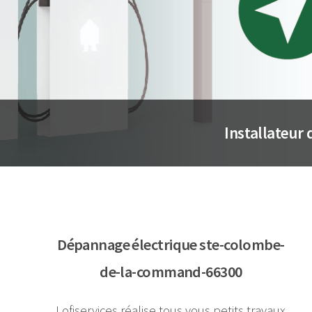
Installateur
Dépannage électrique ste-colombe-
de-la-command-66300
Lofiservices réalise tous vous petits travaux