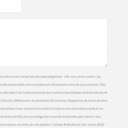
e confirme avoir rempli tous les cases obligatoires - ville, nom, email, contact. Les
nnées personnelles communiquées sont nécessaires aux fins de vous contacter. Elles
nt destinées à Sarl Lofiservices et ses sous-traitants. Vous disposez de droits d’accès, de
ctification, d’effacement, de portabilité, de limitation, d’opposition, de retrait de votre
nsentement à tout moment et du droit d’introduire une réclamation auprès d’une
torité de contrôle, ainsi que d’organiser le sort de vos données post-mortem. Vous
uvez exercer ces droits par voie postale à l'adresse 26 Boullevard Jean Jaures, 66310