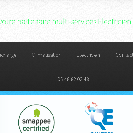
votre partenaire multi-services Electricien 
echarge
Climatisation
Electricien
Contac
06 48 82 02 48