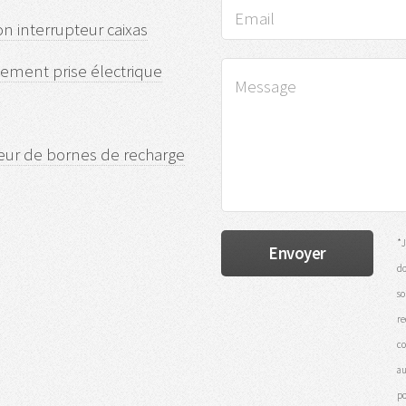
on interrupteur caixas
ement prise électrique
eur de bornes de recharge
*J
do
so
re
co
au
po