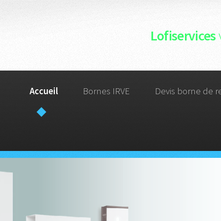
Lofiservices
Accueil
Bornes IRVE
Devis borne de r