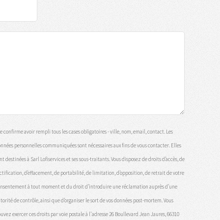
e confirme avoir rempli tous les cases obligatoires - ville, nom, email, contact. Les
nnées personnelles communiquées sont nécessaires aux fins de vous contacter. Elles
nt destinées à Sarl Lofiservices et ses sous-traitants. Vous disposez de droits d’accès, de
ctification, d’effacement, de portabilité, de limitation, d’opposition, de retrait de votre
nsentement à tout moment et du droit d’introduire une réclamation auprès d’une
torité de contrôle, ainsi que d’organiser le sort de vos données post-mortem. Vous
uvez exercer ces droits par voie postale à l'adresse 26 Boullevard Jean Jaures, 66310