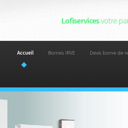
Lofiservices
votre par
Accueil
Bornes IRVE
Devis borne de r