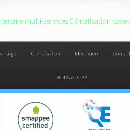
tenaire multi-services Climatisation cave 
echarge
Climatisation
Electricien
Contac
06 48 82 02 48