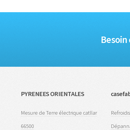
Besoin 
PYRENEES ORIENTALES
casefa
Mesure de Terre électrique catllar
Refroidi
66500
Dépanna