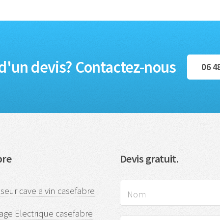
d'un devis? Contactez-nous
06 4
bre
Devis gratuit.
sseur cave a vin casefabre
ge Electrique casefabre