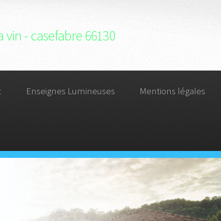
a vin - casefabre 66130
t
Enseignes Lumineuses
Mentions légales