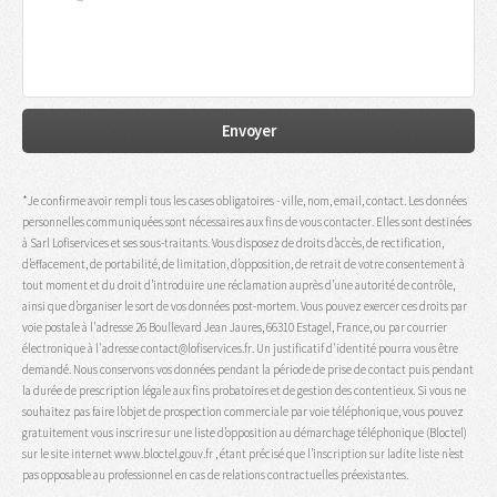
*Je confirme avoir rempli tous les cases obligatoires - ville, nom, email, contact. Les données
personnelles communiquées sont nécessaires aux fins de vous contacter. Elles sont destinées
à Sarl Lofiservices et ses sous-traitants. Vous disposez de droits d’accès, de rectification,
d’effacement, de portabilité, de limitation, d’opposition, de retrait de votre consentement à
tout moment et du droit d’introduire une réclamation auprès d’une autorité de contrôle,
ainsi que d’organiser le sort de vos données post-mortem. Vous pouvez exercer ces droits par
voie postale à l'adresse 26 Boullevard Jean Jaures, 66310 Estagel, France, ou par courrier
électronique à l'adresse contact@lofiservices.fr. Un justificatif d'identité pourra vous être
demandé. Nous conservons vos données pendant la période de prise de contact puis pendant
la durée de prescription légale aux fins probatoires et de gestion des contentieux. Si vous ne
souhaitez pas faire l’objet de prospection commerciale par voie téléphonique, vous pouvez
gratuitement vous inscrire sur une liste d’opposition au démarchage téléphonique (Bloctel)
sur le site internet www.bloctel.gouv.fr , étant précisé que l’inscription sur ladite liste n’est
pas opposable au professionnel en cas de relations contractuelles préexistantes.