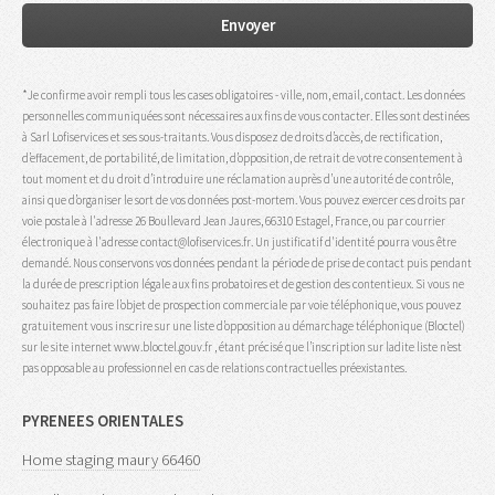
*Je confirme avoir rempli tous les cases obligatoires - ville, nom, email, contact. Les données
personnelles communiquées sont nécessaires aux fins de vous contacter. Elles sont destinées
à Sarl Lofiservices et ses sous-traitants. Vous disposez de droits d’accès, de rectification,
d’effacement, de portabilité, de limitation, d’opposition, de retrait de votre consentement à
tout moment et du droit d’introduire une réclamation auprès d’une autorité de contrôle,
ainsi que d’organiser le sort de vos données post-mortem. Vous pouvez exercer ces droits par
voie postale à l'adresse 26 Boullevard Jean Jaures, 66310 Estagel, France, ou par courrier
électronique à l'adresse contact@lofiservices.fr. Un justificatif d'identité pourra vous être
demandé. Nous conservons vos données pendant la période de prise de contact puis pendant
la durée de prescription légale aux fins probatoires et de gestion des contentieux. Si vous ne
souhaitez pas faire l’objet de prospection commerciale par voie téléphonique, vous pouvez
gratuitement vous inscrire sur une liste d’opposition au démarchage téléphonique (Bloctel)
sur le site internet www.bloctel.gouv.fr , étant précisé que l’inscription sur ladite liste n’est
pas opposable au professionnel en cas de relations contractuelles préexistantes.
PYRENEES ORIENTALES
Home staging maury 66460