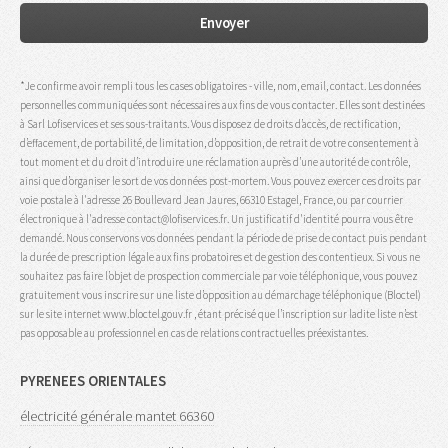
*Je confirme avoir rempli tous les cases obligatoires - ville, nom, email, contact. Les données
personnelles communiquées sont nécessaires aux fins de vous contacter. Elles sont destinées
à Sarl Lofiservices et ses sous-traitants. Vous disposez de droits d’accès, de rectification,
d’effacement, de portabilité, de limitation, d’opposition, de retrait de votre consentement à
tout moment et du droit d’introduire une réclamation auprès d’une autorité de contrôle,
ainsi que d’organiser le sort de vos données post-mortem. Vous pouvez exercer ces droits par
voie postale à l'adresse 26 Boullevard Jean Jaures, 66310 Estagel, France, ou par courrier
électronique à l'adresse contact@lofiservices.fr. Un justificatif d'identité pourra vous être
demandé. Nous conservons vos données pendant la période de prise de contact puis pendant
la durée de prescription légale aux fins probatoires et de gestion des contentieux. Si vous ne
souhaitez pas faire l’objet de prospection commerciale par voie téléphonique, vous pouvez
gratuitement vous inscrire sur une liste d’opposition au démarchage téléphonique (Bloctel)
sur le site internet www.bloctel.gouv.fr , étant précisé que l’inscription sur ladite liste n’est
pas opposable au professionnel en cas de relations contractuelles préexistantes.
PYRENEES ORIENTALES
électricité générale mantet 66360