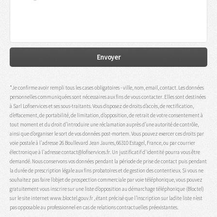
*Je confirme avoir rempli tous les cases obligatoires - ville, nom, email, contact. Les données
personnelles communiquées sont nécessaires aux fins de vous contacter. Elles sont destinées
à Sarl Lofiservices et ses sous-traitants. Vous disposez de droits d’accès, de rectification,
d’effacement, de portabilité, de limitation, d’opposition, de retrait de votre consentement à
tout moment et du droit d’introduire une réclamation auprès d’une autorité de contrôle,
ainsi que d’organiser le sort de vos données post-mortem. Vous pouvez exercer ces droits par
voie postale à l'adresse 26 Boullevard Jean Jaures, 66310 Estagel, France, ou par courrier
électronique à l'adresse contact@lofiservices.fr. Un justificatif d'identité pourra vous être
demandé. Nous conservons vos données pendant la période de prise de contact puis pendant
la durée de prescription légale aux fins probatoires et de gestion des contentieux. Si vous ne
souhaitez pas faire l’objet de prospection commerciale par voie téléphonique, vous pouvez
gratuitement vous inscrire sur une liste d’opposition au démarchage téléphonique (Bloctel)
sur le site internet www.bloctel.gouv.fr , étant précisé que l’inscription sur ladite liste n’est
pas opposable au professionnel en cas de relations contractuelles préexistantes.