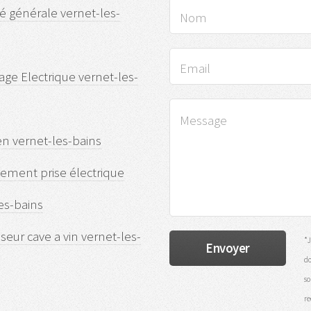
ité générale vernet-les-
ge Electrique vernet-les-
ien vernet-les-bains
ement prise électrique
es-bains
sseur cave a vin vernet-les-
*J
do
so
re