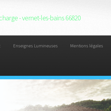
charge - vernet-les-bains 66820
t
Enseignes Lumineuses
Mentions légales