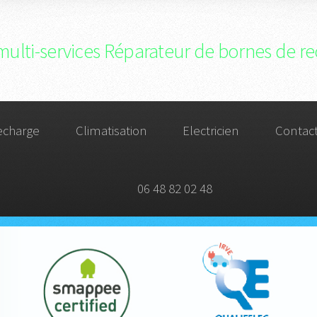
multi-services Réparateur de bornes de re
echarge
Climatisation
Electricien
Contac
06 48 82 02 48