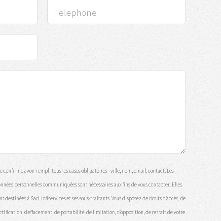
e confirme avoir rempli tous les cases obligatoires - ville, nom, email, contact. Les
nnées personnelles communiquées sont nécessaires aux fins de vous contacter. Elles
nt destinées à Sarl Lofiservices et ses sous-traitants. Vous disposez de droits d’accès, de
ctification, d’effacement, de portabilité, de limitation, d’opposition, de retrait de votre