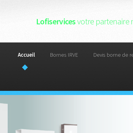
Lofiservices
votre partenaire 
Accueil
Bornes IRVE
Devis borne de r