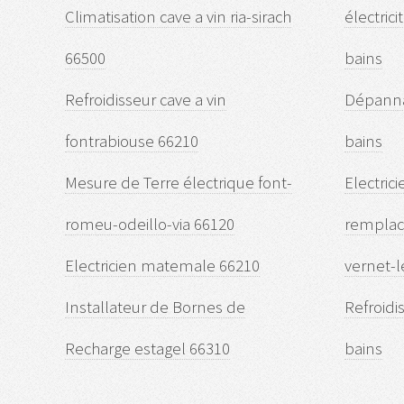
Climatisation cave a vin ria-sirach
électric
66500
bains
Refroidisseur cave a vin
Dépanna
fontrabiouse 66210
bains
Mesure de Terre électrique font-
Electric
romeu-odeillo-via 66120
remplac
Electricien matemale 66210
vernet-l
Installateur de Bornes de
Refroidi
Recharge estagel 66310
bains