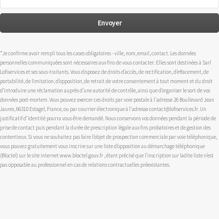
*Je confirme avoir rempli tous les cases obligatoires - ville, nom, email, contact. Les données
personnelles communiquées sont nécessaires aux fins de vous contacter. Elles sont destinées à Sarl
Lofiservices et ses sous-traitants. Vous disposez de droits d’accès, de rectification, d’effacement, de
portabilité, de limitation, d’opposition, de retrait de votre consentement à tout moment et du droit
d’introduire une réclamation auprès d’une autorité de contrôle, ainsi que d’organiser le sort de vos
données post-mortem. Vous pouvez exercer ces droits par voie postale à l'adresse 26 Boullevard Jean
Jaures, 66310 Estagel, France, ou par courrier électronique à l'adresse contact@lofiservices.fr. Un
justificatif d'identité pourra vous être demandé. Nous conservons vos données pendant la période de
prise de contact puis pendant la durée de prescription légale aux fins probatoires et de gestion des
contentieux. Si vous ne souhaitez pas faire l’objet de prospection commerciale par voie téléphonique,
vous pouvez gratuitement vous inscrire sur une liste d’opposition au démarchage téléphonique
(Bloctel) sur le site internet www.bloctel.gouv.fr , étant précisé que l’inscription sur ladite liste n’est
pas opposable au professionnel en cas de relations contractuelles préexistantes.