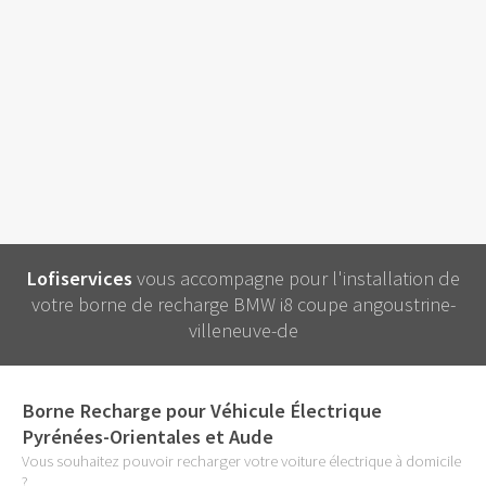
Lofiservices
vous accompagne pour l'installation de
votre borne de recharge BMW i8 coupe angoustrine-
villeneuve-de
Borne Recharge pour Véhicule Électrique
Pyrénées-Orientales et Aude
Vous souhaitez pouvoir recharger votre voiture électrique à domicile
?