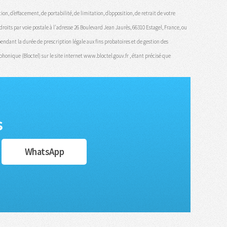
on, d’effacement, de portabilité, de limitation, d’opposition, de retrait de votre
oits par voie postale à l'adresse 26 Boulevard Jean Jaurès, 66310 Estagel, France, ou
endant la durée de prescription légale aux fins probatoires et de gestion des
onique (Bloctel) sur le site internet www.bloctel.gouv.fr , étant précisé que
s
WhatsApp