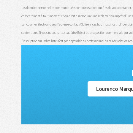
Les données personnelles communiquées sont nécessaires aux fins de vous contacter. Elles
consentement à tout moment et du droit d’introduire une réclamation auprès d’une auto
par courrier électronique à l'adresse contact@lofiservices.fr. Un justificatif d'ident
contentieux. Si vous ne souhaitez pas faire l’objet de prospection commerciale par vo
l’inscription sur ladite liste n’est pas opposable au professionnel en cas de relations c
Lourenco Marque