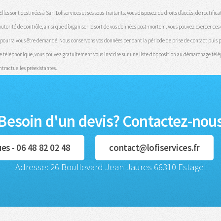
 sont destinées à Sarl Lofiservices et ses sous-traitants. Vous disposez de droits d’accès, de rectificati
rité de contrôle, ainsi que d’organiser le sort de vos données post-mortem. Vous pouvez exercer ces dr
ité pourra vous être demandé. Nous conservons vos données pendant la période de prise de contact puis p
ie téléphonique, vous pouvez gratuitement vous inscrire sur une liste d’opposition au démarchage téléph
ontractuelles préexistantes.
Besoin d'un devis? Contactez-nou
s - 06 48 82 02 48
contact@lofiservices.fr
Adresse: 26 Boullevard Jean Jaures 66310 Estagel