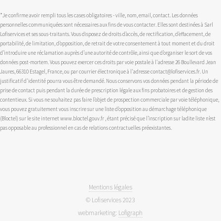
*Je confirme avoir rempli tous les cases obligatoires - ville, nom, email, contact. Les données
personnelles communiquées sont nécessaires aux fins de vous contacter. Elles sont destinées à Sarl
Lofiservices et ses sous-traitants. Vous disposez de droits d’accès, de rectification, d’effacement, de
portabilité, de limitation, d’opposition, de retrait de votre consentement à tout moment et du droit
d’introduire une réclamation auprès d’une autorité de contrôle, ainsi que d’organiser le sort de vos
données post-mortem. Vous pouvez exercer ces droits par voie postale à l'adresse 26 Boullevard Jean
Jaures, 66310 Estagel, France, ou par courrier électronique à l'adresse contact@lofiservices.fr. Un
justificatif d'identité pourra vous être demandé. Nous conservons vos données pendant la période de
prise de contact puis pendant la durée de prescription légale aux fins probatoires et de gestion des
contentieux. Si vous ne souhaitez pas faire l’objet de prospection commerciale par voie téléphonique,
vous pouvez gratuitement vous inscrire sur une liste d’opposition au démarchage téléphonique
(Bloctel) sur le site internet www.bloctel.gouv.fr , étant précisé que l’inscription sur ladite liste n’est
pas opposable au professionnel en cas de relations contractuelles préexistantes.
Mentions légales
© Lofiservices 2023
webmarketing:
Lofigraph