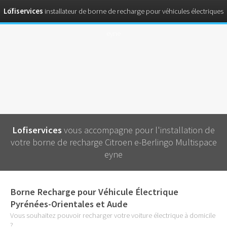
Lofiservices
installateur de borne de recharge pour véhicules électriques
eyne
Lofiservices
vous accompagne pour l'installation de
votre borne de recharge Citroen e-Berlingo Multispace
eyne
Borne Recharge pour Véhicule Électrique
Pyrénées-Orientales et Aude
Vous souhaitez pouvoir recharger votre voiture électrique à domicile
?