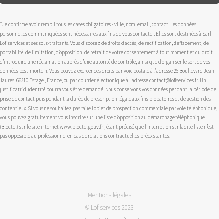
*Je confirme avoir rempli tous les cases obligatoires - ville, nom, email, contact. Les données
personnelles communiquées sont nécessaires aux fins de vous contacter. Elles sont destinées à Sarl
Lofiservices et ses sous-traitants. Vous disposez de droits d’accès, de rectification, d’effacement, de
portabilité, de limitation, d’opposition, de retrait de votre consentement à tout moment et du droit
d’introduire une réclamation auprès d’une autorité de contrôle, ainsi que d’organiser le sort de vos
données post-mortem. Vous pouvez exercer ces droits par voie postale à l'adresse 26 Boullevard Jean
Jaures, 66310 Estagel, France, ou par courrier électronique à l'adresse contact@lofiservices.fr. Un
justificatif d'identité pourra vous être demandé. Nous conservons vos données pendant la période de
prise de contact puis pendant la durée de prescription légale aux fins probatoires et de gestion des
contentieux. Si vous ne souhaitez pas faire l’objet de prospection commerciale par voie téléphonique,
vous pouvez gratuitement vous inscrire sur une liste d’opposition au démarchage téléphonique
(Bloctel) sur le site internet www.bloctel.gouv.fr , étant précisé que l’inscription sur ladite liste n’est
pas opposable au professionnel en cas de relations contractuelles préexistantes.
Mentions légales
© Lofiservices 2023