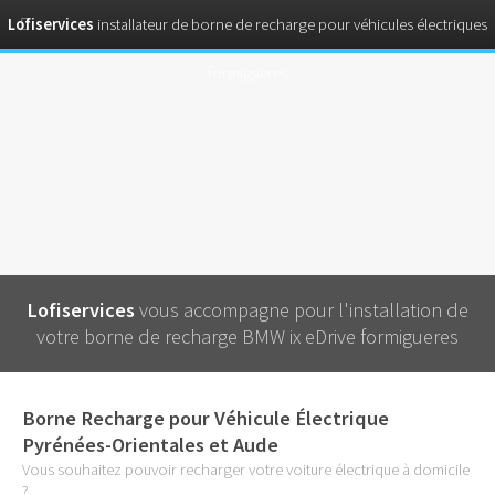
Lofiservices
installateur de borne de recharge pour véhicules électriques
formigueres
Lofiservices
vous accompagne pour l'installation de
votre borne de recharge BMW ix eDrive formigueres
Borne Recharge pour Véhicule Électrique
Pyrénées-Orientales et Aude
Vous souhaitez pouvoir recharger votre voiture électrique à domicile
?