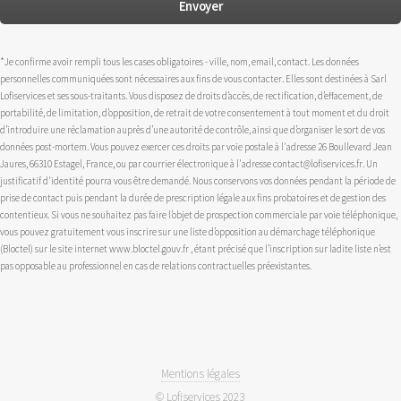
*Je confirme avoir rempli tous les cases obligatoires - ville, nom, email, contact. Les données
personnelles communiquées sont nécessaires aux fins de vous contacter. Elles sont destinées à Sarl
Lofiservices et ses sous-traitants. Vous disposez de droits d’accès, de rectification, d’effacement, de
portabilité, de limitation, d’opposition, de retrait de votre consentement à tout moment et du droit
d’introduire une réclamation auprès d’une autorité de contrôle, ainsi que d’organiser le sort de vos
données post-mortem. Vous pouvez exercer ces droits par voie postale à l'adresse 26 Boullevard Jean
Jaures, 66310 Estagel, France, ou par courrier électronique à l'adresse contact@lofiservices.fr. Un
justificatif d'identité pourra vous être demandé. Nous conservons vos données pendant la période de
prise de contact puis pendant la durée de prescription légale aux fins probatoires et de gestion des
contentieux. Si vous ne souhaitez pas faire l’objet de prospection commerciale par voie téléphonique,
vous pouvez gratuitement vous inscrire sur une liste d’opposition au démarchage téléphonique
(Bloctel) sur le site internet www.bloctel.gouv.fr , étant précisé que l’inscription sur ladite liste n’est
pas opposable au professionnel en cas de relations contractuelles préexistantes.
Mentions légales
© Lofiservices 2023