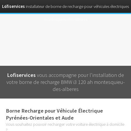
Lofiservices
installateur de borne de recharge pour véhicules électriques
montesquieu-des-alberes
Lofiservices
vous accompagne pour l'installation de
votre borne de recharge BMW i3 120 ah montesquieu-
des-alberes
Borne Recharge pour Véhicule Électrique
Pyrénées-Orientales et Aude
Vous souhaitez pouvoir recharger votre voiture électrique à domicile
?