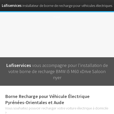
Lofiservices
installateur de borne de recharge pour véhicules électriques
nyer
Lofiservices
vous accompagne pour l'installation de
votre borne de recharge BMW i5 M60 xDrive Saloon
nyer
Borne Recharge pour Véhicule Électrique
Pyrénées-Orientales et Aude
Vous souhaitez pouvoir recharger votre voiture électrique à domicile
?