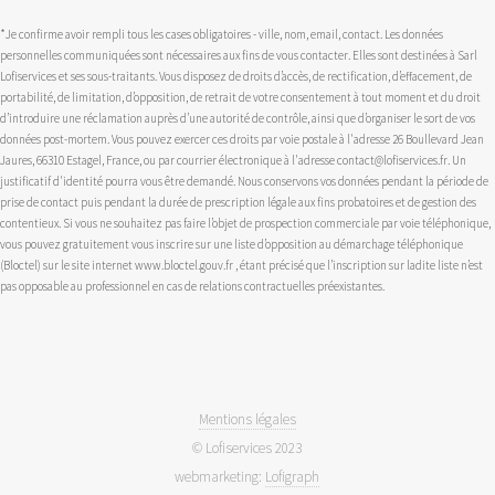
*Je confirme avoir rempli tous les cases obligatoires - ville, nom, email, contact. Les données
personnelles communiquées sont nécessaires aux fins de vous contacter. Elles sont destinées à Sarl
Lofiservices et ses sous-traitants. Vous disposez de droits d’accès, de rectification, d’effacement, de
portabilité, de limitation, d’opposition, de retrait de votre consentement à tout moment et du droit
d’introduire une réclamation auprès d’une autorité de contrôle, ainsi que d’organiser le sort de vos
données post-mortem. Vous pouvez exercer ces droits par voie postale à l'adresse 26 Boullevard Jean
Jaures, 66310 Estagel, France, ou par courrier électronique à l'adresse contact@lofiservices.fr. Un
justificatif d'identité pourra vous être demandé. Nous conservons vos données pendant la période de
prise de contact puis pendant la durée de prescription légale aux fins probatoires et de gestion des
contentieux. Si vous ne souhaitez pas faire l’objet de prospection commerciale par voie téléphonique,
vous pouvez gratuitement vous inscrire sur une liste d’opposition au démarchage téléphonique
(Bloctel) sur le site internet www.bloctel.gouv.fr , étant précisé que l’inscription sur ladite liste n’est
pas opposable au professionnel en cas de relations contractuelles préexistantes.
Mentions légales
© Lofiservices 2023
webmarketing:
Lofigraph