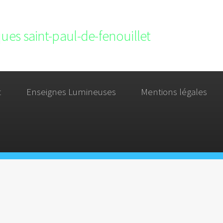
ques saint-paul-de-fenouillet
t
Enseignes Lumineuses
Mentions légales