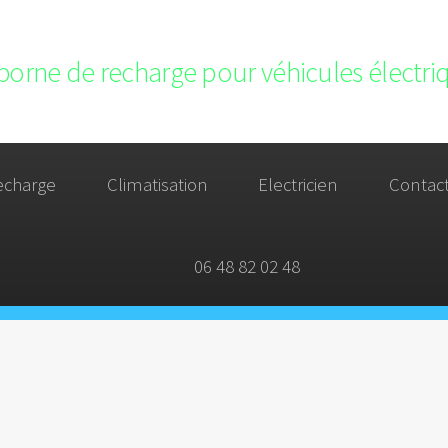
 borne de recharge pour véhicules électri
echarge
Climatisation
Electricien
Contac
06 48 82 02 48