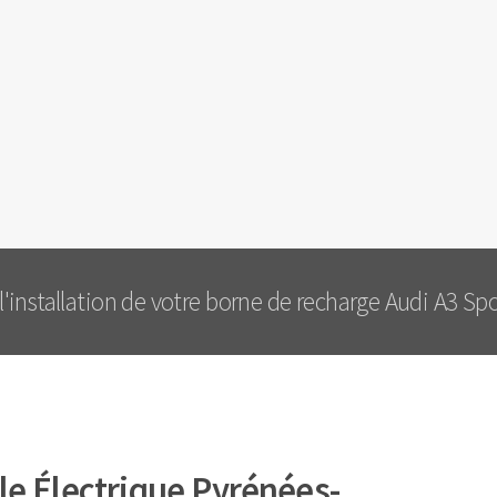
installation de votre borne de recharge Audi A3 Spo
e Électrique Pyrénées-