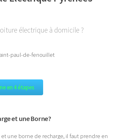
oiture électrique à domicile ?
gne en 4 étapes
arge et une Borne?
e et une borne de recharge, il faut prendre en