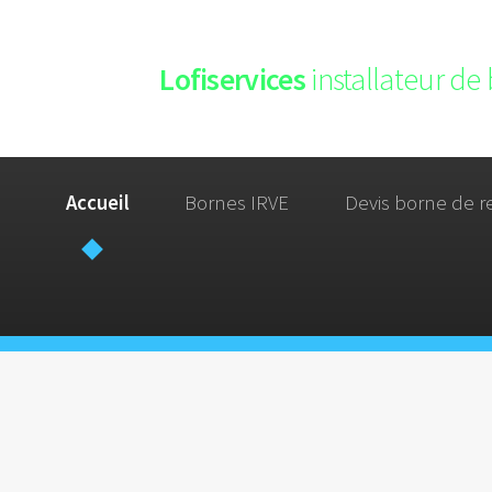
Lofiservices
installateur de
Accueil
Bornes IRVE
Devis borne de r