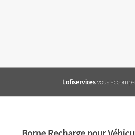
Lofiservices
vous accompagn
Borne Recharge pour Véhicul