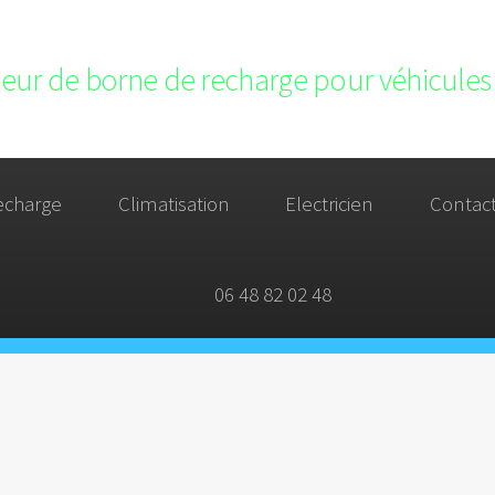
ateur de borne de recharge pour véhicules 
echarge
Climatisation
Electricien
Contac
06 48 82 02 48