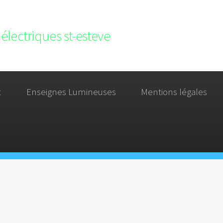
électriques st-esteve
t
Enseignes Lumineuses
Mentions légales