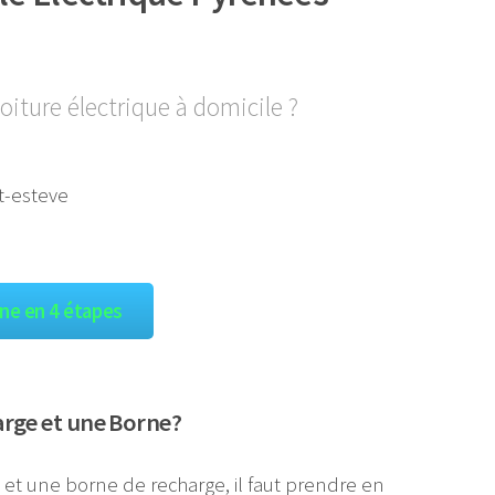
oiture électrique à domicile ?
gne en 4 étapes
arge et une Borne?
e et une borne de recharge, il faut prendre en