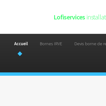
Lofiservices
install
Accueil
Bornes IRVE
Devis borne de r