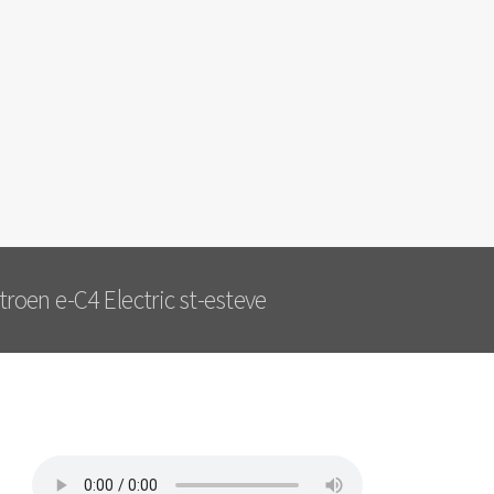
roen e-C4 Electric st-esteve