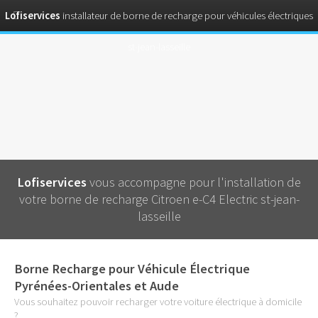
Lofiservices
installateur de borne de recharge pour véhicules électriques
st-jean-lasseille
Lofiservices
vous accompagne pour l'installation de
votre borne de recharge Citroen e-C4 Electric st-jean-
lasseille
Borne Recharge pour Véhicule Électrique
Pyrénées-Orientales et Aude
Vous souhaitez pouvoir recharger votre voiture électrique à domicile
?