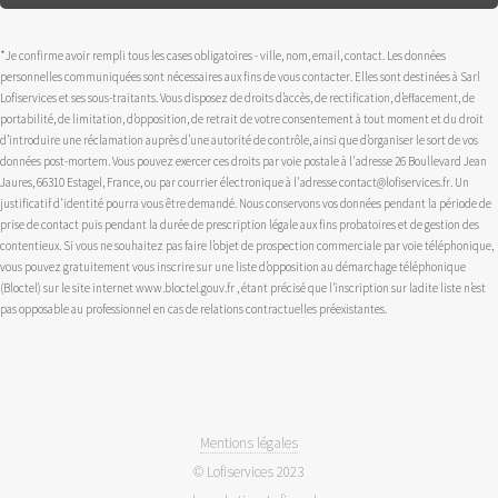
*Je confirme avoir rempli tous les cases obligatoires - ville, nom, email, contact. Les données
personnelles communiquées sont nécessaires aux fins de vous contacter. Elles sont destinées à Sarl
Lofiservices et ses sous-traitants. Vous disposez de droits d’accès, de rectification, d’effacement, de
portabilité, de limitation, d’opposition, de retrait de votre consentement à tout moment et du droit
d’introduire une réclamation auprès d’une autorité de contrôle, ainsi que d’organiser le sort de vos
données post-mortem. Vous pouvez exercer ces droits par voie postale à l'adresse 26 Boullevard Jean
Jaures, 66310 Estagel, France, ou par courrier électronique à l'adresse contact@lofiservices.fr. Un
justificatif d'identité pourra vous être demandé. Nous conservons vos données pendant la période de
prise de contact puis pendant la durée de prescription légale aux fins probatoires et de gestion des
contentieux. Si vous ne souhaitez pas faire l’objet de prospection commerciale par voie téléphonique,
vous pouvez gratuitement vous inscrire sur une liste d’opposition au démarchage téléphonique
(Bloctel) sur le site internet www.bloctel.gouv.fr , étant précisé que l’inscription sur ladite liste n’est
pas opposable au professionnel en cas de relations contractuelles préexistantes.
Mentions légales
© Lofiservices 2023