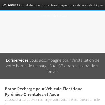
Lofiservices
installateur de borne de recharge pour véhicules électriques
st-pierre-dels-forcats
Lofiservices
vous accompagne pour l'installation de
votre borne de recharge Audi Q7 etron st-pierre-dels-
forcats
Borne Recharge pour Véhicule Électrique
Pyrénées-Orientales et Aude
Vous souhaitez pouvoir recharger votre voiture électrique à domicile
?