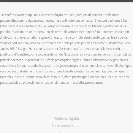
*Je confirme avoir rempli tous les cases obligatoires - ville, nom, email, contact. Les données
personnelles communiquées sont nécessaires aux fins de vous contacter. Elles sont destinées à Sarl
Lofiservices et ses sous-traitants. Vous disposez de droits d’accès, de rectification, d’effacement, de
portabilité, de limitation, d’opposition, de retrait de votre consentement à tout moment et du droit
d’introduire une réclamation auprès d’une autorité de contrôle, ainsi que d’organiser le sort de vos
données post-mortem. Vous pouvez exercer ces droits par voie postale à l'adresse 26 Boullevard Jean
Jaures, 66310 Estagel, France, ou par courrier électronique à l'adresse contact@lofiservices.fr. Un
justificatif d'identité pourra vous être demandé. Nous conservons vos données pendant la période de
prise de contact puis pendant la durée de prescription légale aux fins probatoires et de gestion des
contentieux. Si vous ne souhaitez pas faire l’objet de prospection commerciale par voie téléphonique,
vous pouvez gratuitement vous inscrire sur une liste d’opposition au démarchage téléphonique
(Bloctel) sur le site internet www.bloctel.gouv.fr , étant précisé que l’inscription sur ladite liste n’est
pas opposable au professionnel en cas de relations contractuelles préexistantes.
Mentions légales
© Lofiservices 2023