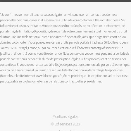
*Je confirme avoir rempli tous les cases obligatoires - ville, nom, email, contact. Les données
personnelles communiquées sont nécessaires aux fins de vous contacter. Elles sont destinées à Sarl
Lofiservices et ses sous-traitants. Vous disposez de droits d’accès, de rectification, d’effacement, de
portabilité, de limitation, d’opposition, de retrait de votre consentement à tout moment et du droit
d’introduire une réclamation auprès d’une autorité de contrôle, ainsi que d’organiser le sort de vos
données post-mortem. Vous pouvez exercer ces droits par voie postale à l'adresse 26 Boullevard Jean
Jaures, 66310 Estagel, France, ou par courrier électronique à l'adresse contact@lofiservices.fr. Un
justificatif d'identité pourra vous être demandé. Nous conservons vos données pendant la période de
prise de contact puis pendant la durée de prescription légale aux fins probatoires et de gestion des
contentieux. Si vous ne souhaitez pas faire l’objet de prospection commerciale par voie téléphonique,
vous pouvez gratuitement vous inscrire sur une liste d’opposition au démarchage téléphonique
(Bloctel) sur le site internet www.bloctel.gouv.fr , étant précisé que l’inscription sur ladite liste n’est
pas opposable au professionnel en cas de relations contractuelles préexistantes.
Mentions légales
© Lofiservices 2023