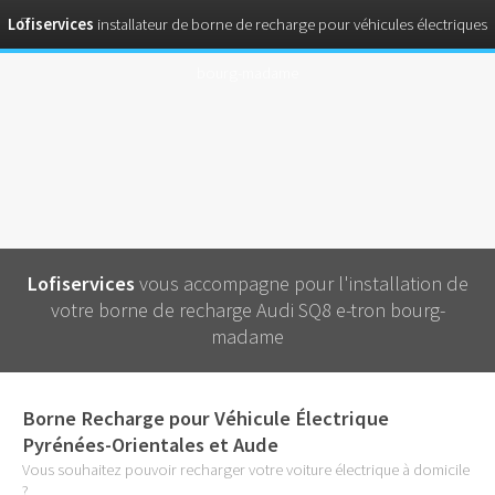
Lofiservices
installateur de borne de recharge pour véhicules électriques
bourg-madame
Lofiservices
vous accompagne pour l'installation de
votre borne de recharge Audi SQ8 e-tron bourg-
madame
Borne Recharge pour Véhicule Électrique
Pyrénées-Orientales et Aude
Vous souhaitez pouvoir recharger votre voiture électrique à domicile
?