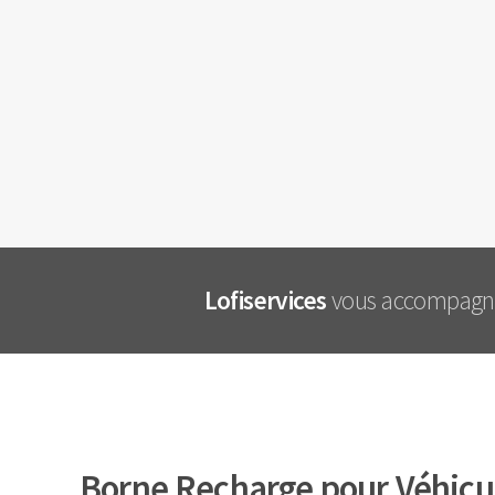
Lofiservices
vous accompagne 
Borne Recharge pour Véhicul