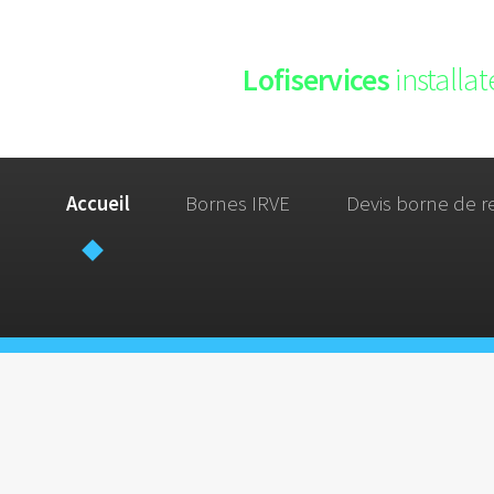
Lofiservices
installa
Accueil
Bornes IRVE
Devis borne de r