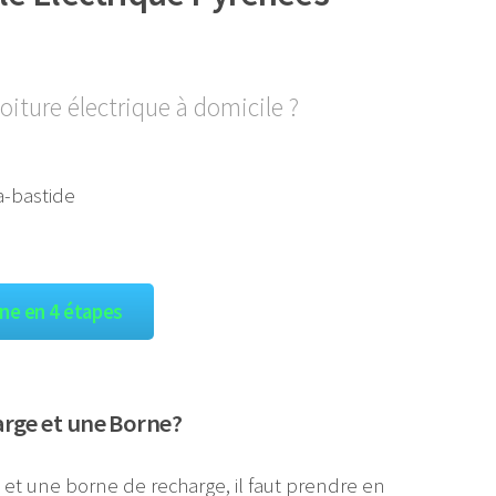
oiture électrique à domicile ?
gne en 4 étapes
arge et une Borne?
e et une borne de recharge, il faut prendre en