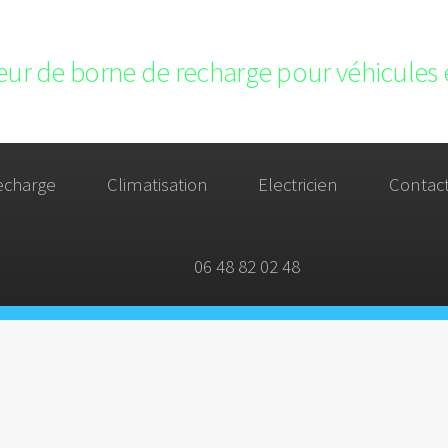
teur de borne de recharge pour véhicules 
echarge
Climatisation
Electricien
Contac
06 48 82 02 48