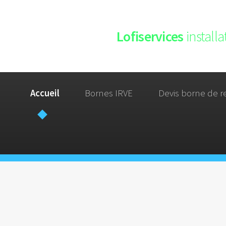
Lofiservices
install
Accueil
Bornes IRVE
Devis borne de r