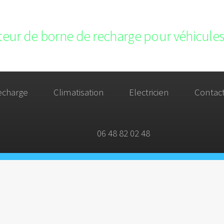
ateur de borne de recharge pour véhicules 
echarge
Climatisation
Electricien
Contac
06 48 82 02 48