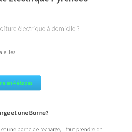
oiture électrique à domicile ?
gne en 4 étapes
arge et une Borne?
e et une borne de recharge, il faut prendre en