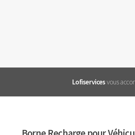
Lofiservices
vous accom
Borne Recharge pour Véhicul