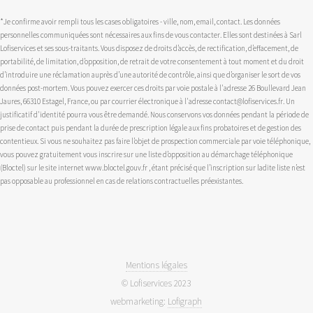
*Je confirme avoir rempli tous les cases obligatoires - ville, nom, email, contact. Les données
personnelles communiquées sont nécessaires aux fins de vous contacter. Elles sont destinées à Sarl
Lofiservices et ses sous-traitants. Vous disposez de droits d’accès, de rectification, d’effacement, de
portabilité, de limitation, d’opposition, de retrait de votre consentement à tout moment et du droit
d’introduire une réclamation auprès d’une autorité de contrôle, ainsi que d’organiser le sort de vos
données post-mortem. Vous pouvez exercer ces droits par voie postale à l'adresse 26 Boullevard Jean
Jaures, 66310 Estagel, France, ou par courrier électronique à l'adresse contact@lofiservices.fr. Un
justificatif d'identité pourra vous être demandé. Nous conservons vos données pendant la période de
prise de contact puis pendant la durée de prescription légale aux fins probatoires et de gestion des
contentieux. Si vous ne souhaitez pas faire l’objet de prospection commerciale par voie téléphonique,
vous pouvez gratuitement vous inscrire sur une liste d’opposition au démarchage téléphonique
(Bloctel) sur le site internet www.bloctel.gouv.fr , étant précisé que l’inscription sur ladite liste n’est
pas opposable au professionnel en cas de relations contractuelles préexistantes.
Mentions légales
© Lofiservices 2023
webmarketing:
Lofigraph