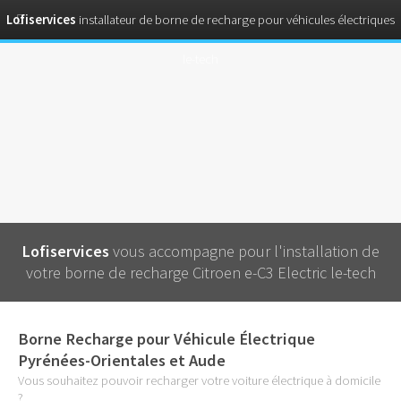
Lofiservices
installateur de borne de recharge pour véhicules électriques
le-tech
Lofiservices
vous accompagne pour l'installation de
votre borne de recharge Citroen e-C3 Electric le-tech
Borne Recharge pour Véhicule Électrique
Pyrénées-Orientales et Aude
Vous souhaitez pouvoir recharger votre voiture électrique à domicile
?