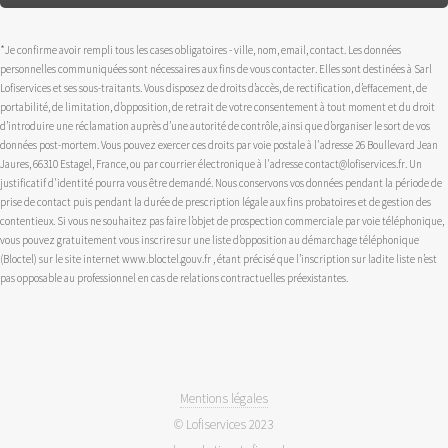
*Je confirme avoir rempli tous les cases obligatoires - ville, nom, email, contact. Les données
personnelles communiquées sont nécessaires aux fins de vous contacter. Elles sont destinées à Sarl
Lofiservices et ses sous-traitants. Vous disposez de droits d’accès, de rectification, d’effacement, de
portabilité, de limitation, d’opposition, de retrait de votre consentement à tout moment et du droit
d’introduire une réclamation auprès d’une autorité de contrôle, ainsi que d’organiser le sort de vos
données post-mortem. Vous pouvez exercer ces droits par voie postale à l'adresse 26 Boullevard Jean
Jaures, 66310 Estagel, France, ou par courrier électronique à l'adresse contact@lofiservices.fr. Un
justificatif d'identité pourra vous être demandé. Nous conservons vos données pendant la période de
prise de contact puis pendant la durée de prescription légale aux fins probatoires et de gestion des
contentieux. Si vous ne souhaitez pas faire l’objet de prospection commerciale par voie téléphonique,
vous pouvez gratuitement vous inscrire sur une liste d’opposition au démarchage téléphonique
(Bloctel) sur le site internet www.bloctel.gouv.fr , étant précisé que l’inscription sur ladite liste n’est
pas opposable au professionnel en cas de relations contractuelles préexistantes.
Mentions légales
© Lofiservices 2023