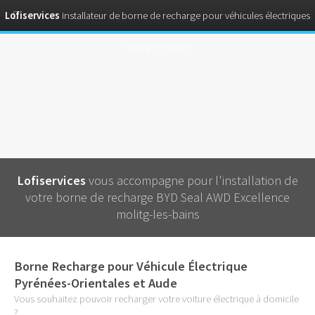
Lofiservices
installateur de borne de recharge pour véhicules électriques
molitg-les-bains
Lofiservices
vous accompagne pour l'installation de
votre borne de recharge BYD Seal AWD Excellence
molitg-les-bains
Borne Recharge pour Véhicule Électrique
Pyrénées-Orientales et Aude
Vous souhaitez pouvoir recharger votre voiture électrique à domicile
?