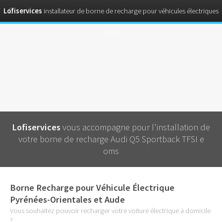
Lofiservices
installateur de borne de recharge pour véhicules électriques
oms
Lofiservices
vous accompagne pour l'installation de
votre borne de recharge Audi Q5 Sportback TFSI e
oms
Borne Recharge pour Véhicule Électrique
Pyrénées-Orientales et Aude
Vous souhaitez pouvoir recharger votre voiture électrique à domicile
?