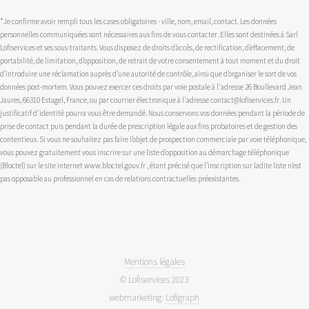
*Je confirme avoir rempli tous les cases obligatoires - ville, nom, email, contact. Les données
personnelles communiquées sont nécessaires aux fins de vous contacter. Elles sont destinées à Sarl
Lofiservices et ses sous-traitants. Vous disposez de droits d’accès, de rectification, d’effacement, de
portabilité, de limitation, d’opposition, de retrait de votre consentement à tout moment et du droit
d’introduire une réclamation auprès d’une autorité de contrôle, ainsi que d’organiser le sort de vos
données post-mortem. Vous pouvez exercer ces droits par voie postale à l'adresse 26 Boullevard Jean
Jaures, 66310 Estagel, France, ou par courrier électronique à l'adresse contact@lofiservices.fr. Un
justificatif d'identité pourra vous être demandé. Nous conservons vos données pendant la période de
prise de contact puis pendant la durée de prescription légale aux fins probatoires et de gestion des
contentieux. Si vous ne souhaitez pas faire l’objet de prospection commerciale par voie téléphonique,
vous pouvez gratuitement vous inscrire sur une liste d’opposition au démarchage téléphonique
(Bloctel) sur le site internet www.bloctel.gouv.fr , étant précisé que l’inscription sur ladite liste n’est
pas opposable au professionnel en cas de relations contractuelles préexistantes.
Mentions légales
© Lofiservices 2023
webmarketing:
Lofigraph