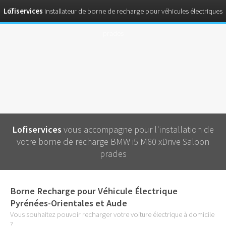
Lofiservices
installateur de borne de recharge pour véhicules électriques
prades
Lofiservices
vous accompagne pour l'installation de
votre borne de recharge BMW i5 M60 xDrive Saloon
prades
Borne Recharge pour Véhicule Électrique
Pyrénées-Orientales et Aude
Vous souhaitez pouvoir recharger votre voiture électrique à domicile
?