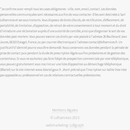
*Je confirme avoir rempli tous les cases obligatoires - ville, nom, email, contact. Les données
personnelles communiquées sont nécessaires aux fins de vous contacter. Elles sont destinées à Sarl
Lofiservices et ses sous-traitants. Vous disposez de droits d’accès, de rectification, d’effacement, de
portabilité, de limitation, d’opposition, de retrait de votre consentement à tout moment et du droit
d’introduire une réclamation auprès d’une autorité de contrôle, ainsi que d’organiser le sort de vos
données post-mortem. Vous pouvez exercer ces droits par voie postale à l'adresse 26 Boullevard Jean
Jaures, 66310 Estagel, France, ou par courrier électronique à l'adresse contact@lofiservices.fr. Un
justificatif d'identité pourra vous être demandé. Nous conservons vos données pendant la période de
prise de contact puis pendant la durée de prescription légale aux fins probatoires et de gestion des
contentieux. Si vous ne souhaitez pas faire l’objet de prospection commerciale par voie téléphonique,
vous pouvez gratuitement vous inscrire sur une liste d’opposition au démarchage téléphonique
(Bloctel) sur le site internet www.bloctel.gouv.fr , étant précisé que l’inscription sur ladite liste n’est
pas opposable au professionnel en cas de relations contractuelles préexistantes.
Mentions légales
© Lofiservices 2023
webmarketing:
Lofigraph