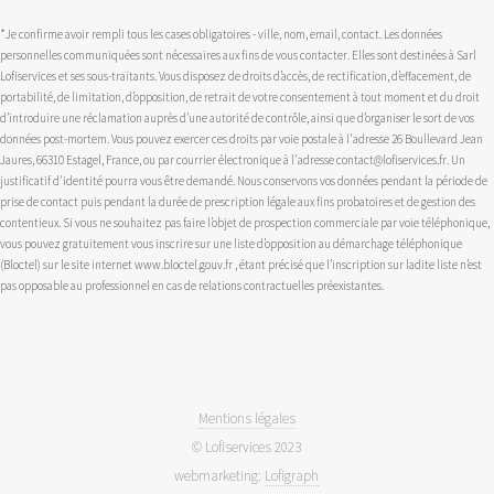
*Je confirme avoir rempli tous les cases obligatoires - ville, nom, email, contact. Les données
personnelles communiquées sont nécessaires aux fins de vous contacter. Elles sont destinées à Sarl
Lofiservices et ses sous-traitants. Vous disposez de droits d’accès, de rectification, d’effacement, de
portabilité, de limitation, d’opposition, de retrait de votre consentement à tout moment et du droit
d’introduire une réclamation auprès d’une autorité de contrôle, ainsi que d’organiser le sort de vos
données post-mortem. Vous pouvez exercer ces droits par voie postale à l'adresse 26 Boullevard Jean
Jaures, 66310 Estagel, France, ou par courrier électronique à l'adresse contact@lofiservices.fr. Un
justificatif d'identité pourra vous être demandé. Nous conservons vos données pendant la période de
prise de contact puis pendant la durée de prescription légale aux fins probatoires et de gestion des
contentieux. Si vous ne souhaitez pas faire l’objet de prospection commerciale par voie téléphonique,
vous pouvez gratuitement vous inscrire sur une liste d’opposition au démarchage téléphonique
(Bloctel) sur le site internet www.bloctel.gouv.fr , étant précisé que l’inscription sur ladite liste n’est
pas opposable au professionnel en cas de relations contractuelles préexistantes.
Mentions légales
© Lofiservices 2023
webmarketing:
Lofigraph