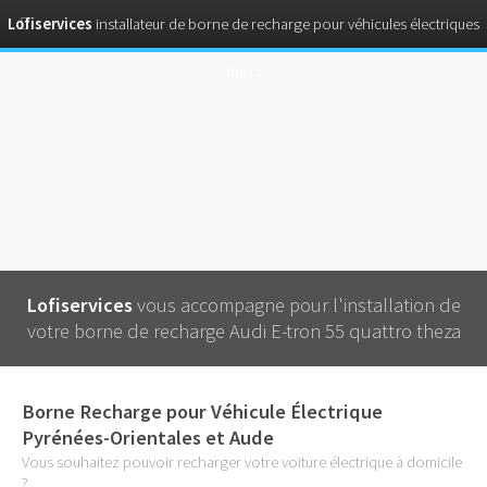
Lofiservices
installateur de borne de recharge pour véhicules électriques
theza
Lofiservices
vous accompagne pour l'installation de
votre borne de recharge Audi E-tron 55 quattro theza
Borne Recharge pour Véhicule Électrique
Pyrénées-Orientales et Aude
Vous souhaitez pouvoir recharger votre voiture électrique à domicile
?