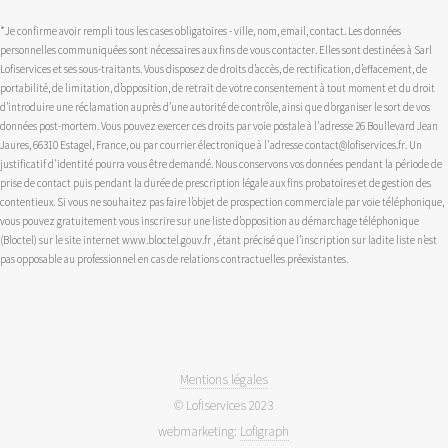
*Je confirme avoir rempli tous les cases obligatoires - ville, nom, email, contact. Les données
personnelles communiquées sont nécessaires aux fins de vous contacter. Elles sont destinées à Sarl
Lofiservices et ses sous-traitants. Vous disposez de droits d’accès, de rectification, d’effacement, de
portabilité, de limitation, d’opposition, de retrait de votre consentement à tout moment et du droit
d’introduire une réclamation auprès d’une autorité de contrôle, ainsi que d’organiser le sort de vos
données post-mortem. Vous pouvez exercer ces droits par voie postale à l'adresse 26 Boullevard Jean
Jaures, 66310 Estagel, France, ou par courrier électronique à l'adresse contact@lofiservices.fr. Un
justificatif d'identité pourra vous être demandé. Nous conservons vos données pendant la période de
prise de contact puis pendant la durée de prescription légale aux fins probatoires et de gestion des
contentieux. Si vous ne souhaitez pas faire l’objet de prospection commerciale par voie téléphonique,
vous pouvez gratuitement vous inscrire sur une liste d’opposition au démarchage téléphonique
(Bloctel) sur le site internet www.bloctel.gouv.fr , étant précisé que l’inscription sur ladite liste n’est
pas opposable au professionnel en cas de relations contractuelles préexistantes.
Mentions légales
© Lofiservices 2023
webmarketing:
Lofigraph