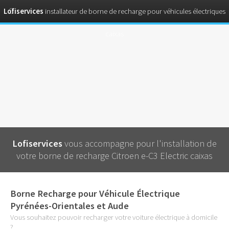
Lofiservices
installateur de borne de recharge pour véhicules électriques
caixas
Lofiservices
vous accompagne pour l'installation de
votre borne de recharge Citroen e-C3 Electric caixas
Borne Recharge pour Véhicule Électrique
Pyrénées-Orientales et Aude
Vous souhaitez pouvoir recharger votre voiture électrique à domicile
?