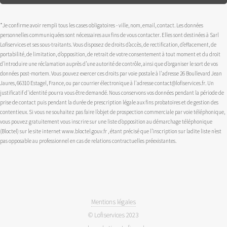
*Je confirme avoir rempli tous les cases obligatoires - ville, nom, email, contact. Les données
personnelles communiquées sont nécessaires aux fins de vous contacter. Elles sont destinées à Sarl
Lofiservices et ses sous-traitants. Vous disposez de droits d’accès, de rectification, d’effacement, de
portabilité, de limitation, d’opposition, de retrait de votre consentement à tout moment et du droit
d’introduire une réclamation auprès d’une autorité de contrôle, ainsi que d’organiser le sort de vos
données post-mortem. Vous pouvez exercer ces droits par voie postale à l'adresse 26 Boullevard Jean
Jaures, 66310 Estagel, France, ou par courrier électronique à l'adresse contact@lofiservices.fr. Un
justificatif d'identité pourra vous être demandé. Nous conservons vos données pendant la période de
prise de contact puis pendant la durée de prescription légale aux fins probatoires et de gestion des
contentieux. Si vous ne souhaitez pas faire l’objet de prospection commerciale par voie téléphonique,
vous pouvez gratuitement vous inscrire sur une liste d’opposition au démarchage téléphonique
(Bloctel) sur le site internet www.bloctel.gouv.fr , étant précisé que l’inscription sur ladite liste n’est
pas opposable au professionnel en cas de relations contractuelles préexistantes.
Mentions légales
© Lofiservices 2023