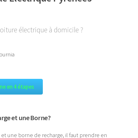
oiture électrique à domicile ?
gne en 4 étapes
arge et une Borne?
e et une borne de recharge, il faut prendre en