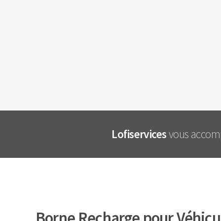
Lofiservices
vous accompa
Borne Recharge pour Véhicul