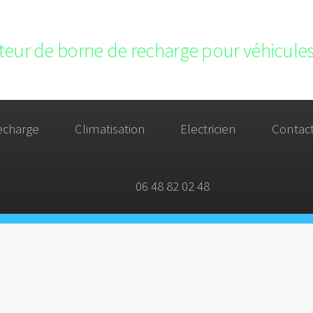
ateur de borne de recharge pour véhicules
echarge
Climatisation
Electricien
Contac
06 48 82 02 48