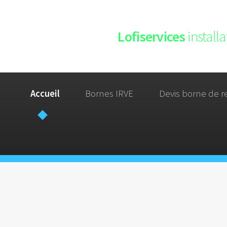
Lofiservices
install
Accueil
Bornes IRVE
Devis borne de r